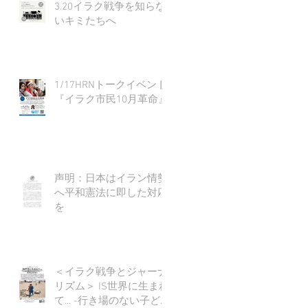
3.20イラク戦争を知らな
いキミたちへ
1/17HRNトークイベント
『イラク市民10月革命』
声明：日本はイラン情勢
へ平和憲法に即した対応
を
＜イラク戦争とジャーナ
リズム＞ IS世界に生まれ
て... -行き場のない子ど