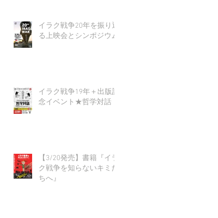
イラク戦争20年を振り返
る上映会とシンポジウム
イラク戦争19年＋出版記
念イベント★哲学対話
【3/20発売】書籍『イラ
ク戦争を知らないキミた
ちへ』