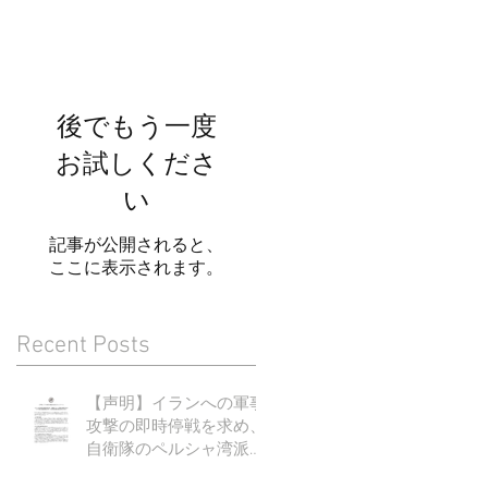
撤
の
に
後でもう一度
お試しくださ
い
記事が公開されると、
ここに表示されます。
Recent Posts
【声明】イランへの軍事
攻撃の即時停戦を求め、
自衛隊のペルシャ湾派遣
に断固反対する