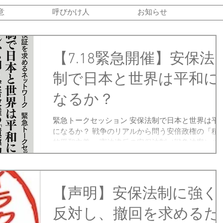
意
呼びかけ人
お知らせ
【7.18緊急開催】安保法
制で日本と世界は平和に
なるか？
緊急トークセッション 安保法制で日本と世界は平
になるか？ 戦争のリアルから問う安倍政権の「積
的平和主義」 憲法違反の安保法制（戦争法案）の
決に固執している安倍政権。その安保法制で本当
日本と世界の平和は守れるのでしょうか。...
【声明】安保法制に強く
反対し、撤回を求めるた