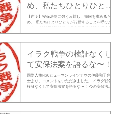
め、私たちひとりひとり
が行動することを呼びか
【声明】安保法制に強く反対し、撤回を求めるた
め、 私たちひとりひとりが行動することを呼びか
けます。
ます。 2015年6月19日 イラク戦争の検証を求める
ットワーク 安倍政権は、本年５月14日、安保法制
（戦争法案）を閣議決定し、同１５日に国会に提
出、現在審議中です。私たちイラク...
イラク戦争の検証なくし
て安保法案を語るな〜！
国際人権NGOヒューマンライツナウの伊藤和子弁
士より、コメントをいただきました。 イラク戦争
検証なくして安保法案を語るな〜！ 今の安保法
制、"戦争法制"ができれば、日本は自分の国が攻め
られていなくても他国と一緒に武力行使をするこ
になります。日本が一緒に軍事行動をするこ...