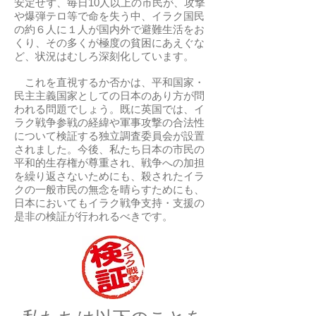
安定せず、毎日10人以上の市民が、攻撃
や爆弾テロ等で命を失う中、イラク国民
の約６人に１人が国内外で避難生活をお
くり、その多くが極度の貧困にあえぐな
ど、状況はむしろ深刻化しています。
これを直視するか否かは、平和国家・
民主主義国家としての日本のあり方が問
われる問題でしょう。既に英国では、イ
ラク戦争参戦の経緯や軍事攻撃の合法性
について検証する独立調査委員会が設置
されました。今後、私たち日本の市民の
平和的生存権が尊重され、戦争への加担
を繰り返さないためにも、殺されたイラ
クの一般市民の無念を晴らすためにも、
日本においてもイラク戦争支持・支援の
是非の検証が行われるべきです。