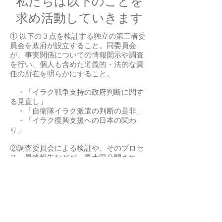
私たちは以下のことを
求め活動していきます
① 以下の３点を検証する独立の第三者委
員会を政府が設立すること。同委員会
が、事実関係についての情報開示や調査
を行い、個人も含めた道義的・法的な責
任の所在を明らかにすること。
​ ・「イラク戦争支持の政府判断に関す
る見直し」
・「自衛隊イラク派遣の判断の是非」
・「イラク復興支援への日本の関わ
り」
②調査委員会による検証や、そのプロセ
ス、最終報告などが、最大限公開され、
誰にでもアクセスできるようにするこ
と。
③検証による最終報告を受けての、日本
政府としての見解を国内外に発表すると
ともに、必要とされる人道支援、被害者