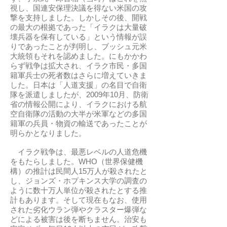
視し、国連安保理決議を得ない米国の攻
撃を支持しました。しかしその後、開戦
の最大の根拠であった「イラクは大量破
壊兵器を保有している」という情報が誤
りであったことが判明し、ブッシュ元米
大統領もそれを認めました。にもかかわ
らず戦争は拡大され、イラク市民・多国
籍軍兵士の死者数はさらに増えていきま
した。日本は「人道支援」の名目で自衛
隊を派遣しましたが、2009年10月、防衛
省の情報公開により、イラクにおける航
空自衛隊の活動の大半が米軍などの多国
籍軍の兵員・物資の輸送であったことが
明らかとなりました。
イラク戦争は、最悪レベルの人道危機
をもたらしました。WHO（世界保健機
構）の推計は民間人15万人が殺されたと
し、ジョンズ・ホプキンス大学の調査の
ように数十万人単位が殺されたとする推
計もあります。そして現在もなお、使用
された劣化ウラン弾やクラスター爆弾な
どによる被害は後を断ちません。治安も