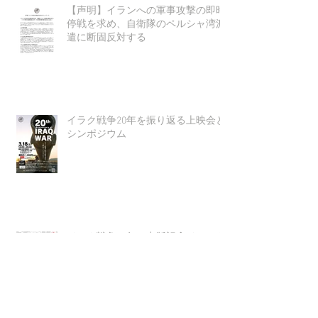
【声明】イランへの軍事攻撃の即時
停戦を求め、自衛隊のペルシャ湾派
遣に断固反対する
イラク戦争20年を振り返る上映会と
シンポジウム
イラク戦争19年＋出版記念イベント
★哲学対話