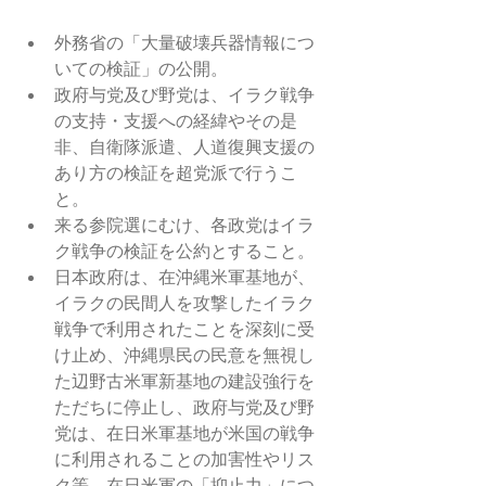
外務省の「大量破壊兵器情報につ
いての検証」の公開。  
政府与党及び野党は、イラク戦争
の支持・支援への経緯やその是
非、自衛隊派遣、人道復興支援の
あり方の検証を超党派で行うこ
と。  
来る参院選にむけ、各政党はイラ
ク戦争の検証を公約とすること。  
日本政府は、在沖縄米軍基地が、
イラクの民間人を攻撃したイラク
戦争で利用されたことを深刻に受
け止め、沖縄県民の民意を無視し
た辺野古米軍新基地の建設強行を
ただちに停止し、政府与党及び野
党は、在日米軍基地が米国の戦争
に利用されることの加害性やリス