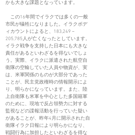
かも大きな課題となっています。
　この16年間でイラクでは多くの一般
市民が犠牲になりました。イラクボデ
ィカウントによると、183,249－
205,785人が亡くなったとしています。
イラク戦争を支持した日本にも大きな
責任があるといわざるを得ないでしょ
う。実際、イラクに派遣された航空自
衛隊の空輸していた人員や物資が、実
は、米軍関係のものが大部分であった
ことが、民主党政権時の情報開示によ
り、明らかになっています。また、陸
上自衛隊も米軍を中心とした多国籍軍
のために、現地で反占領勢力に対する
監視などの諜報活動を行っていた疑い
があることが、昨年4月に開示された自
衛隊イラク日報により明らかになり、
戦闘行為に加担したといわざるを得な