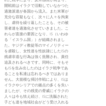
れた戦争により、反米感情が高まり、
開戦前はイラクで活動していなかつた
過激派達が各国から流入。また米軍が
充分な容疑もなく、次々に人々を拘束
し、虐待を繰り返したことも、その被
害者達を過激化させていきました。こ
れらが直接の要因となり、IS（いわゆ
る「イスラム国」）が組織されまし
た。ヤジディ教徒等のマイノリティー
を虐殺し、女性達を性奴隷にしたISの
残虐非道な行為は強く批難され、責任
追及されるべきです。同時に、そもそ
もISを生み出したのはイラク戦争であ
ることを私達は忘れるべきではありま
せん。大規模な掃討作戦により、ISは
イラクやシリアでの拠点の多くを失い
ましたが、その残党の脅威にイラクの
人々は今も怯え続け、ISに洗脳された
子ども達を地域社会がどう受け入れる