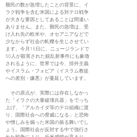
難民の数が急増したことの背景に、イ
ラク戦争を含む米国による対テロ戦争
が大きな要因としてあることは間違い
ありません。また、難民の急増は、受
け入れ先の欧米や、オセアニアなどで
少なからず社会の軋轢を生じさせてい
ます。今月15日に、ニュージランドで
50人が殺害された銃乱射事件にも象徴
されるように、世界では今、排外主義
やイスラム・フォビア（イスラム教徒
への差別・嫌悪）が蔓延しています。
　その原点が、実際には存在しなかっ
た「イラクの大量破壊兵器」をでっち
上げ、「アルカイダ等のテロ組織に渡
り、国際社会への脅威になる」と恐怖
や憎しみを煽った米国の振る舞いでし
ょう。国際社会が反対する中で強行さ