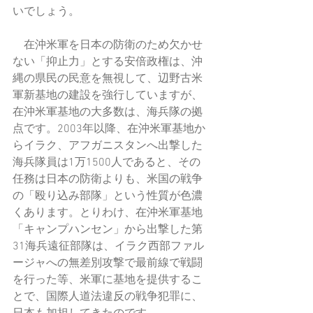
いでしょう。
　在沖米軍を日本の防衛のため欠かせ
ない「抑止力」とする安倍政権は、沖
縄の県民の民意を無視して、辺野古米
軍新基地の建設を強行していますが、
在沖米軍基地の大多数は、海兵隊の拠
点です。2003年以降、在沖米軍基地か
らイラク、アフガニスタンへ出撃した
海兵隊員は1万1500人であると、その
任務は日本の防衛よりも、米国の戦争
の「殴り込み部隊」という性質が色濃
くあります。とりわけ、在沖米軍基地
「キャンプハンセン」から出撃した第
31海兵遠征部隊は、イラク西部ファル
ージャへの無差別攻撃で最前線で戦闘
を行った等、米軍に基地を提供するこ
とで、国際人道法違反の戦争犯罪に、