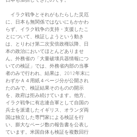
日本も加担してきたのです。
　イラク戦争とそれがもたらした災厄
に、日本も無関係ではないにもかかわ
らず、イラク戦争の支持・支援したこ
とについて、検証しようという動き
は、とりわけ第二次安倍政権以降、日
本の政治においてほとんどありませ
ん。外務省の「大量破壊兵器情報につ
いての検証」では、外務省内部の当事
者のみで行われ、結果は、2012年末に
わずかＡ４用紙４ページ分が公開され
たのみで、検証結果そのものの開示
を、政府は拒み続けています。他方、
イラク戦争に有志連合軍として自国の
兵士を派遣したイギリス、オランダ両
国は独立した専門家による検証を行
い、膨大なページ数の報告書を公表し
ています。米国自体も検証を複数回行