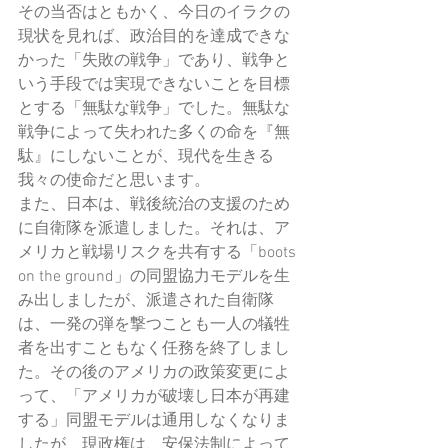
その当否はともかく、今日のイラクの
現状を見れば、政治目的を達成できな
かった「失敗の戦争」であり、戦争と
いう手段では実現できないことを目標
とする「無駄な戦争」でした。無駄な
戦争によって失われた多くの命を『無
駄』にしないことが、現代を生きる
我々の使命だと思います。
また、日本は、戦後統治の支援のため
に自衛隊を派遣しました。それは、ア
メリカと戦場リスクを共有する「boots 
on the ground」の同盟協力モデルを生
み出しましたが、派遣された自衛隊
は、一発の弾を撃つことも一人の犠牲
者を出すこともなく任務を終了しまし
た。その後のアメリカの政策変更によ
って、「アメリカが破壊し日本が再建
する」同盟モデルは通用しなくなりま
したが、現政権は、安保法制によって