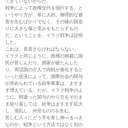
できていないからだ。
戦争によって政権交代を強行する、と
いうやり方が、単に人的、物理的な被
害を生むばかりでなく、その後の国造
りに大きな傷と歪みをもたらすもの
だ、ということを、イラク戦争は証明
した。
これは、見直さなければならない。
イラクと同じように、政権の独裁に国
民が苦しんだり、国家が破たんした
り、周辺国の介入で内戦が激化すると
いった状況によって、国際社会の関与
が求められている紛争事案は、ますま
す増えている。だが、イラク戦争のよ
うに、間違った関与のやり方をそのま
ま繰り返しては、紛争はますます拡大
し、混乱し、何倍ものISを生む。
苦しむ人々にどう手を差し伸べるべき
なのか、戦争という方法ではなく別の