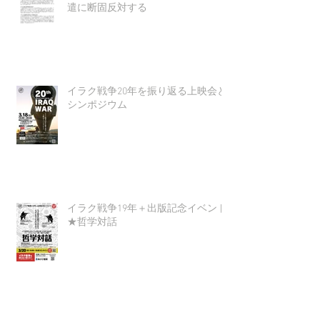
遣に断固反対する
イラク戦争20年を振り返る上映会と
シンポジウム
イラク戦争19年＋出版記念イベント
★哲学対話