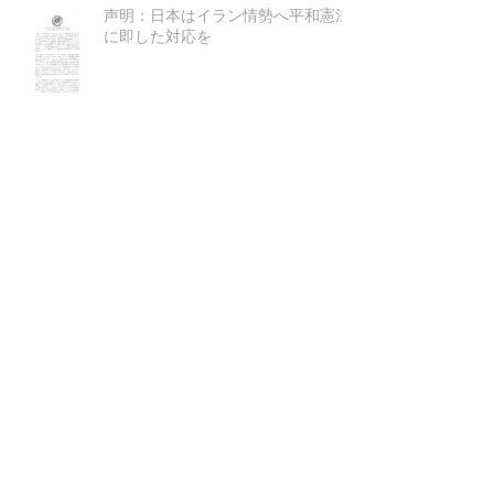
声明：日本はイラン情勢へ平和憲法
に即した対応を
＜イラク戦争とジャーナリズム＞ IS
世界に生まれて... -行き場のない子ど
もたち-
【声明】 イラク戦争開戦から16年