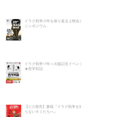
イラク戦争20年を振り返る上映会と
シンポジウム
イラク戦争19年＋出版記念イベント
★哲学対話
【3/20発売】書籍『イラク戦争を知
らないキミたちへ』