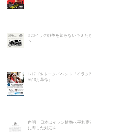
3.20イラク戦争を知らないキミたち
へ
1/17HRNトークイベント『イラク市
民10月革命』
声明：日本はイラン情勢へ平和憲法
に即した対応を