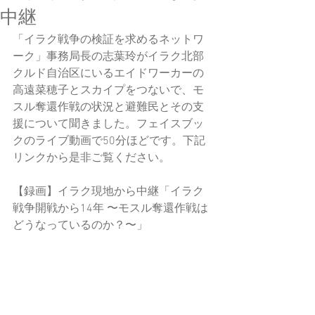
中継
「イラク戦争の検証を求めるネットワ
ーク」事務局長の志葉玲がイラク北部
クルド自治区にいるエイドワーカーの
高遠菜穂子とスカイプをつないで、モ
スル奪還作戦の状況と避難民とその支
援について聞きました。フェイスブッ
クのライブ動画で50分ほどです。下記
リンクから是非ご覧ください。
【録画】イラク現地から中継「イラク
戦争開戦から14年 〜モスル奪還作戦は
どうなっているのか？〜」