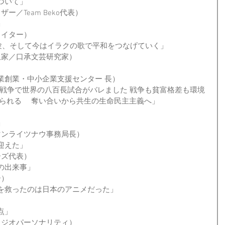
ついて」
ー／Team Beko代表）
」
ライター）
体験、そして今はイラクの歌で平和をつなげていく」
翻訳家／口承文芸研究家）
市起業創業・中小企業支援センター 長）
ク戦争で世界の八百長試合がバレました 戦争も貧富格差も環境
えられる　 奪い合いから共生の生命民主主義へ」
）
」
ーマンライツナウ事務局長）
迎えた」
ーズ代表）
の出来事」
ー）
を救ったのは日本のアニメだった」
）
点」
／ラジオパーソナリティ）