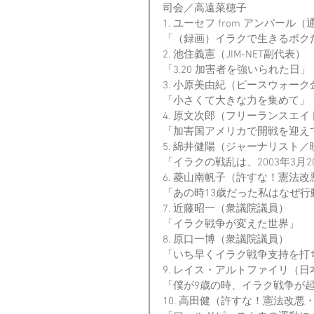
司会／高遠菜穂子
1. ユーセフ from アンバール（
「（録画）イラクで生きるボク
2. 池住義憲（JIM-NET副代表）
「3.20 加害者を強いられた日」
3. 小原美由紀（ピースウォー
「小さくて大きな力を集めて」
4. 原文次郎（フリーランスエ
「加害国アメリカで開戦を迎え
5. 綿井健陽（ジャーナリスト
「イラクの戦乱は、2003年3月
6. 菱山南帆子（許すな！憲法
「あの時13歳だった私はなぜ行
7. 近藤昭一（衆議院議員） 
「イラク戦争が変えた世界」
8. 原口一博（衆議院議員）
「いち早くイラク戦争支持を打
9. レイス・アルトファイリ（
「僕が9歳の時、イラク戦争が
10. 高田健（許すな！憲法改