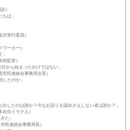
通訳）
たちは」
ク金沢実行委員）
イドワーカー）
て」
／映画監督）
20日から始まったわけではない」
改悪市民連絡会事務局次長）
動したのか」
ち出したのは誰か？今なお誤りを認めさえしない者は誰か？」
日本在住イラク人）
起きた」
悪・市民連絡会事務局長）