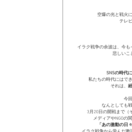
空爆の光と戦火
テレ
イラク戦争の余波は、今も
悲しいこ
SNSの時代
私たちの時代にはで
それは、
今
なんとしても
3月20日の開戦まで
メディアやNGOの
「あの激動の日
イラク戦争から学んだ教