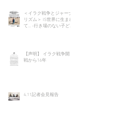
＜イラク戦争とジャーナ
リズム＞ IS世界に生まれ
て... -行き場のない子ど
もたち-
【声明】 イラク戦争開
戦から16年
4.11記者会見報告