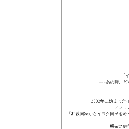
『
−−−あの時、
2003年に始まっ
アメリ
「独裁国家からイラク国民を救
明確に納