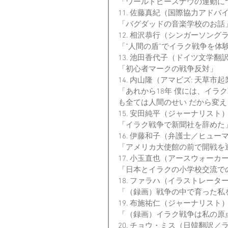
「ワールドピースナウの運動に
11. 佐藤真紀（国際協力アドバイザ
「バグダッドの音楽学校のお話
12. 相沢恭行（シンガーソング
「”人間の盾”でイラク戦争を
13. 池田香代子（ドイツ文学
「初心者マークの戦争反対」
14. 内山隆（アマビズ: 天草
「あれから18年 僕には、イラ
も全ては人間のせい だから変
15. 安田純平（ジャーナリスト
「イラク戦争で新聞社を辞めた
16. 伊藤和子（弁護士／ヒュ
「アメリカ大使館の前で開戦を
17. 小玉直也（アースウォーカ
「日本とイラクの小学校交流で
18. ファラハ（イラストレータ
「（録画）戦争の中で育った私
19. 布施祐仁（ジャーナリスト
「（録画）イラク戦争は私の原
20. チョウ・ミス（日韓翻訳