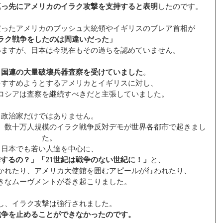
真っ先にアメリカのイラク攻撃を支持すると表明
したのです。
だったアメリカのブッシュ大統領やイギリスのブレア首相が
ラク戦争をしたのは間違いだった」
いますが、日本は今現在もその過ちを認めていません。
、国連
の
大量破壊兵器査察を受けていました
。
をすすめようとするアメリカとイギリスに対し、
ロシアは査察を継続すべきだと主張していました。
政治家だけではありません。
、数十万人規模のイラク戦争反対デモが世界各都市で起きまし
た。
日本でも若い人達を中心に、
するの？」「21世紀は戦争のない世紀に！」
と、
かれたり、アメリカ大使館を囲むアピールが行われたり、
きなムーヴメントが巻き起こりました。
し、イラク攻撃は強行されました。
戦争を止めることができなかったのです。