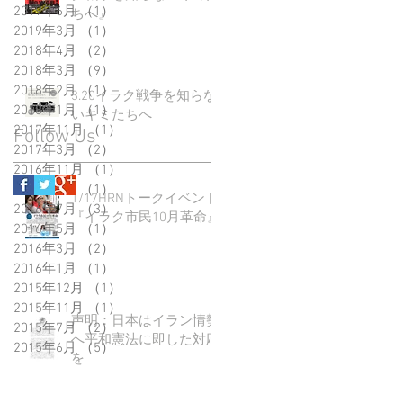
2019年6月
（1）
1件の記事
ちへ』
2019年3月
（1）
1件の記事
2018年4月
（2）
2件の記事
2018年3月
（9）
9件の記事
2018年2月
（1）
1件の記事
3.20イラク戦争を知らな
2018年1月
（1）
1件の記事
いキミたちへ
2017年11月
（1）
1件の記事
Follow Us
2017年3月
（2）
2件の記事
2016年11月
（1）
1件の記事
2016年8月
（1）
1件の記事
1/17HRNトークイベント
2016年7月
（3）
3件の記事
『イラク市民10月革命』
2016年5月
（1）
1件の記事
2016年3月
（2）
2件の記事
2016年1月
（1）
1件の記事
2015年12月
（1）
1件の記事
2015年11月
（1）
1件の記事
声明：日本はイラン情勢
2015年7月
（2）
2件の記事
へ平和憲法に即した対応
2015年6月
（5）
5件の記事
を