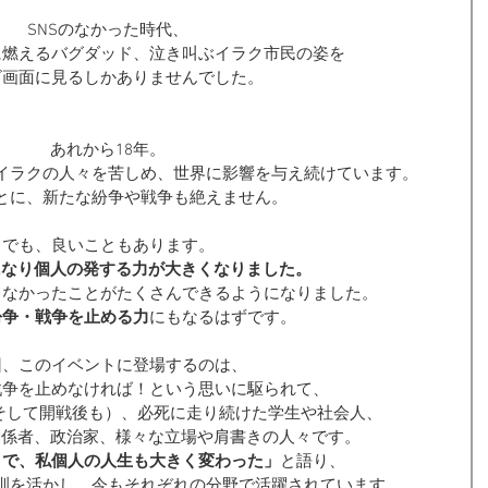
SNSのなかった時代、
に燃えるバグダッド、泣き叫ぶイラク市民の姿を
ビ画面に見るしかありませんでした。
あれから18年。
イラクの人々を苦しめ、世界に影響を与え続けています。
とに、新たな紛争や戦争も絶えません。
でも、良いこともあります。
になり個人の発する力が大きくなりました。
きなかったことがたくさんできるようになりました。
紛争・戦争を止める力
にもなるはずです。
回、このイベントに登場するのは、
戦争を止めなければ！という思いに駆られて、
（そして開戦後も）、必死に走り続けた学生や社会人、
関係者、政治家、様々な立場や肩書きの人々です。
々で、私個人の人生も大きく変わった」
と語り、
訓を活かし、今もそれぞれの分野で活躍されています。