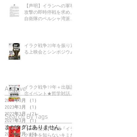
【声明】イランへの軍事
攻撃の即時停戦を求め、
自衛隊のペルシャ湾派遣
に断固反対する
イラク戦争20年を振り返
る上映会とシンポジウム
イラク戦争19年＋出版記
Archive
念イベント★哲学対話
2026年3月
（1）
1件の記事
2023年3月
（1）
1件の記事
2022年3月
（2）
2件の記事
Search By Tags
2021年3月
（1）
1件の記事
まだタグはありません。
2020年1月
（1）
1件の記事
【3/20発売】書籍『イラ
2019年7月
（1）
1件の記事
ク戦争を知らないキミた