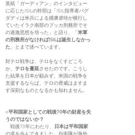
英紙「ガーディアン」のインタビュー
に応じたISILの幹部は「ISIL指導者バグ
ダディは米兵による捕虜虐待が横行し
ていたイラク南部のブッカ刑務所でそ
の過激思想を培った」と語り、「
米軍
の刑務所がなければISILは誕生しなかっ
た
」とまで述べています。
対テロ戦争は、テロをなくすどころ
か、
テロを蔓延
させたのです。こうし
た結果を日本が顧みず、米国の戦争を
支援するならば、テロの脅威はますま
す深刻なものとなるかも知れません。
○平和国家としての戦後70年の財産を失
うのではないか？
　戦後70年にわたり、
日本は平和国家
の道を歩んできました。自衛隊が海外