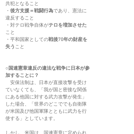
共犯となること
・
後方支援＝戦闘行為
であり、憲法に
違反すること
・対テロ戦争自体が
テロを増加させた
こと
・平和国家としての
戦後70年の財産を
失う
こと
○国連憲章違反の違法な戦争に日本が参
加することに？
　安保法制は、日本が直接攻撃を受け
ていなくても、「我が国と密接な関係
にある他国に対する武力攻撃が発生」
した場合、「世界のどこででも自衛隊
が米国及び他国軍隊とともに武力を行
使する」としています。
しかし、米国は、国連憲章に定められ