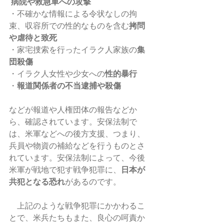
病院や救急車への攻撃
・不確かな情報による令状なしの拘
束、収容所での性的なものを含む
拷問
や虐待と致死
・家宅捜索を行ったイラク人家族の
集
団殺傷
・イラク人女性や少女への
性的暴行
・
報道関係者の不当逮捕や殺傷
などが報道や人権団体の報告などか
ら、確認されています。安保法制で
は、米軍などへの後方支援、つまり、
兵員や物資の補給などを行うものとさ
れています。安保法制によって、今後
米軍が戦地で犯す戦争犯罪に、
日本が
共犯となる恐れ
があるのです。
　上記のような戦争犯罪にかかわるこ
とで、米兵たちもまた、良心の呵責か