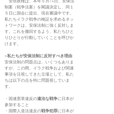
　安倍政権は、本年５月14日、安保法
制案（戦争法案）を閣議決定し、同１
５日に国会に提出、現在審議中です。
私たちイラク戦争の検証を求めるネッ
トワークは、安保法制に強く反対しま
す。これを撤回するよう、私たちひと
りひとりが行動していくことを呼びか
けます。
○私たちが安保法制に反対すべき理由
安保法制の問題点は、いくつもありま
すが、この間、イラク戦争および関連
事項を注視してきた立場として、私た
ちは以下の点を特に問題視していま
す。
・国連憲章違反の
違法な戦争
に日本が
参加すること
・国際人道法違反の
戦争犯罪
に日本が