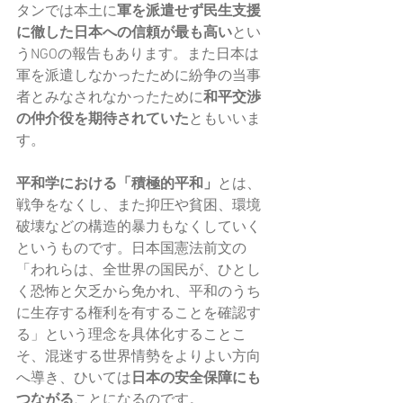
タンでは本土に
軍を派遣せず民生支援
に徹した日本への信頼が最も高い
とい
うNGOの報告もあります。また日本は
軍を派遣しなかったために紛争の当事
者とみなされなかったために
和平交渉
の仲介役を期待されていた
ともいいま
す。
平和学における「積極的平和」
とは、
戦争をなくし、また抑圧や貧困、環境
破壊などの構造的暴力もなくしていく
というものです。日本国憲法前文の
「われらは、全世界の国民が、ひとし
く恐怖と欠乏から免かれ、平和のうち
に生存する権利を有することを確認す
る」という理念を具体化することこ
そ、混迷する世界情勢をよりよい方向
へ導き、ひいては
日本の安全保障にも
つながる
ことになるのです。