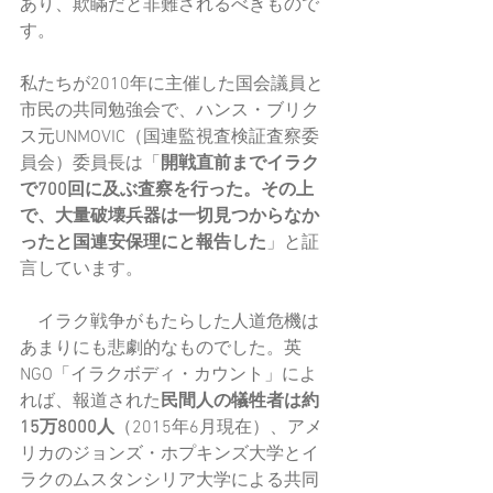
あり、欺瞞だと非難されるべきもので
す。
私たちが2010年に主催した国会議員と
市民の共同勉強会で、ハンス・ブリク
ス元UNMOVIC（国連監視査検証査察委
員会）委員長は「
開戦直前までイラク
で700回に及ぶ査察を行った。その上
で、大量破壊兵器は一切見つからなか
ったと国連安保理にと報告した
」と証
言しています。
　イラク戦争がもたらした人道危機は
あまりにも悲劇的なものでした。英
NGO「イラクボディ・カウント」によ
れば、報道された
民間人の犠牲者は約
15万8000人
（2015年6月現在）、アメ
リカのジョンズ・ホプキンズ大学とイ
ラクのムスタンシリア大学による共同