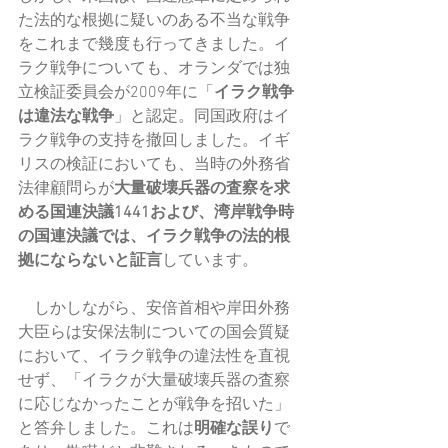
た法的な根拠に疑いのある不当な戦争
をこれまで幾度も行ってきました。イ
ラク戦争についても、オランダでは独
立検証委員会が2009年に「
イラク戦争
は違法な戦争
」と認定。同国政府はイ
ラク戦争の支持を撤回しました。イギ
リスの検証においても、当時の外務省
法律顧問らが
大量破壊兵器の査察を求
める国連決議1441および、湾岸戦争時
の国連決議では、イラク戦争の法的根
拠にならないと証言
しています。
　しかしながら、安倍首相や岸田外務
大臣らは安保法制についての国会質疑
において、イラク戦争の違法性を直視
せず、「イラクが大量破壊兵器の査察
に応じなかったことが戦争を招いた」
と答弁しました。これは
明確な誤り
で