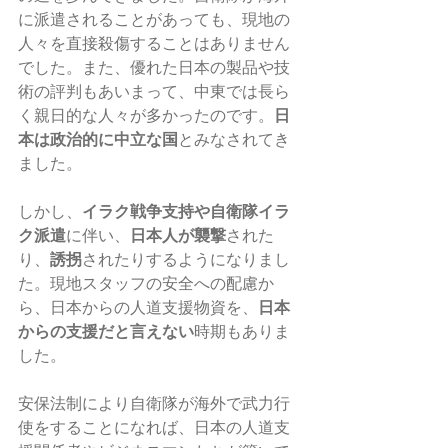
に派遣されることがあっても、現地の
人々を直接殺傷することはありません
でした。また、優れた日本の製品や技
術の評判もあいまって、中東では長ら
く親日的な人々が多かったのです。
日
本は政治的に中立な国
とみなされてき
ました。
しかし、
イラク戦争支持や自衛隊イラ
ク派遣
に伴い、
日本人が襲撃
された
り、
誘拐
されたりするようになりまし
た。現地スタッフの安全への配慮か
ら、日本からの人道支援物資を、
日本
からの支援だと言えない
時期もありま
した。
安保法制により自衛隊が海外で武力行
使をすることになれば、日本の人道支