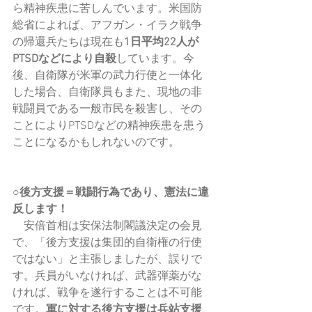
ら精神疾患に苦しんでいます。米国防
総省によれば、アフガン・イラク戦争
の帰還兵たちは現在も
1日平均22人が
PTSDなどにより自殺
しています。今
後、自衛隊が米軍の武力行使と一体化
した場合、自衛隊員もまた、現地の非
戦闘員である一般市民を殺害し、その
ことによりPTSDなどの精神疾患を患う
ことになるかもしれないのです。
○後方支援＝戦闘行為であり、憲法に違
反します！
　安倍首相は安保法制閣議決定の会見
で、「後方支援は集団的自衛権の行使
ではない」と主張しましたが、誤りで
す。兵員がいなければ、武器弾薬がな
ければ、戦争を遂行することは不可能
です。
軍に対する後方支援は兵站支援