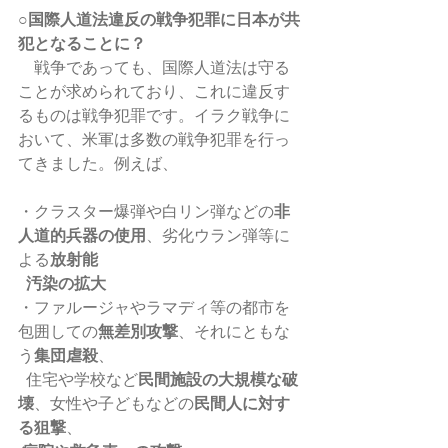
○国際人道法違反の戦争犯罪に日本が共
犯となることに？
　戦争であっても、国際人道法は守る
ことが求められており、これに違反す
るものは戦争犯罪です。イラク戦争に
おいて、米軍は多数の戦争犯罪を行っ
てきました。例えば、
・クラスター爆弾や白リン弾などの
非
人道的兵器の使用
、劣化ウラン弾等に
よる
放射能
  汚染の拡大
・ファルージャやラマディ等の都市を
包囲しての
無差別攻撃
、それにともな
う
集団虐殺
、
  住宅や学校など
民間施設の大規模な破
壊
、女性や子どもなどの
民間人に対す
る狙撃
、