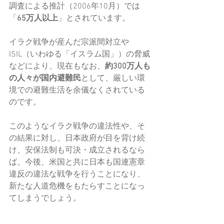
調査による推計（2006年10月）では
「
65万人以上
」とされています。
イラク戦争が産んだ宗派間対立や
ISIL（いわゆる「イスラム国」）の脅威
などにより、現在もなお、
約300万人も
の人々が国内避難民
として、厳しい環
境での避難生活を余儀なくされている
のです。
このようなイラク戦争の違法性や、そ
の結果に対し、日本政府が目を背け続
け、安保法制も可決・成立されるなら
ば、今後、米国と共に日本も国連憲章
違反の違法な戦争を行うことになり、
新たな人道危機をもたらすことになっ
てしまうでしょう。