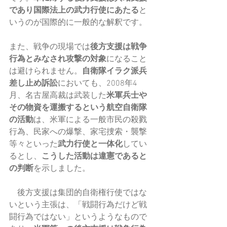
であり国際法上の武力行使にあたる
と
いうのが国際的に一般的な解釈です。
また、戦争の現場では
後方支援は戦争
行為とみなされ攻撃の対象
になること
は避けられません。
自衛隊イラク派兵
差し止め訴訟
においても、2008年4
月、名古屋高裁は武装した
米軍兵士や
その物資を運搬するという航空自衛隊
の活動
は、米軍による一般市民の殺戮
行為、民家への爆撃、家宅捜索・襲撃
等々といった
武力行使と一体化
してい
るとし、
こうした活動は違憲であると
の判断
を示しました。
　後方支援は集団的自衛権行使ではな
いという主張は、「戦闘行為だけど戦
闘行為ではない」というようなもので