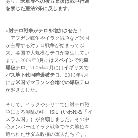
あり、
米軍等への後方支援は戦争行為
を禁じた憲法9条に反します
。
○対テロ戦争がテロを増加させた！
　アフガン戦争やイラク戦争など米国
が主導する対テロ戦争が始まって以
来、各国で大規模なテロが発生してい
ます。2004年3月には
スペインで列車
爆破テロ
、2005年7月には
イギリスで
バス地下鉄同時爆破テロ
、2013年4月
には
米国でマラソン会場での爆破テロ
が起きました。
そして、イラクやシリアでは対テロ戦
争による混乱の中、
ISIL（いわゆる「イ
スラム国」）が台頭
しました。その中
心メンバーはイラク戦争でその地位を
追われたサダム政権の軍人たちです。